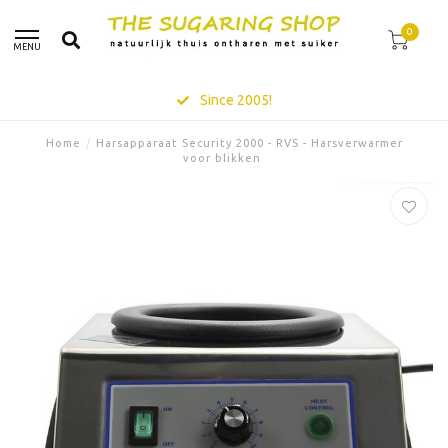
0
MENU
Since 2005!
Home
/
Harsapparaat Security 2000 - RVS - Harsverwarmer
voor blikken