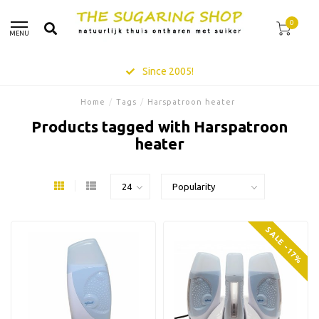
0
MENU
Since 2005!
Home
/
Tags
/
Harspatroon heater
Products tagged with Harspatroon
heater
SALE -17%