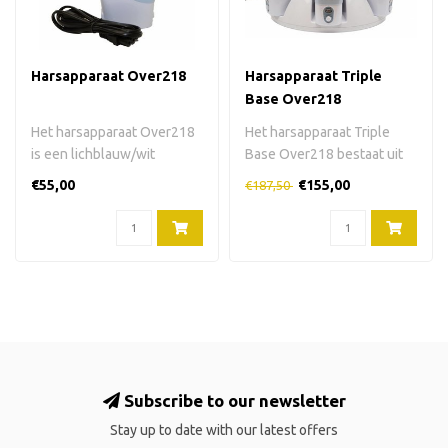
Harsapparaat Over218
Harsapparaat Triple
Base Over218
Het harsapparaat Over218
Het harsapparaat Triple
is een lichblauw/wit
Base Over218 bestaat uit
harsapparaat voor 100 ml
een wit halfrond
€55,00
€155,00
€187,50
harspatro..
basisstation e..
Subscribe to our newsletter
Stay up to date with our latest offers