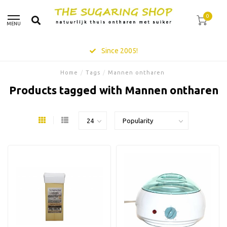
0
MENU
Since 2005!
Home
/
Tags
/
Mannen ontharen
Products tagged with Mannen ontharen