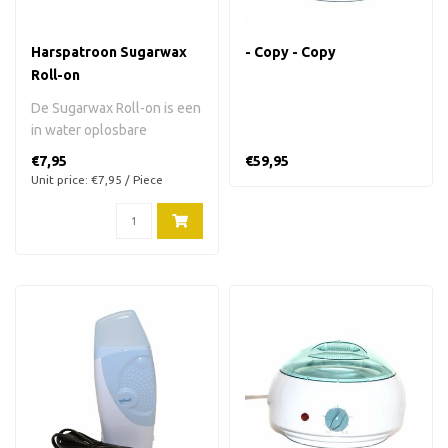
Harspatroon Sugarwax
- Copy - Copy
Roll-on
De Sugarwax Roll-on is een
in water oplosbare
suikerhars met grote roller.
€7,95
€59,95
100 m..
Unit price: €7,95 / Piece