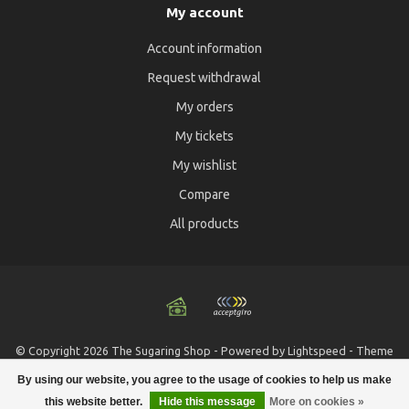
My account
Account information
Request withdrawal
My orders
My tickets
My wishlist
Compare
All products
© Copyright 2026 The Sugaring Shop - Powered by
Lightspeed
- Theme
by
Dyvelopment
By using our website, you agree to the usage of cookies to help us make
this website better.
Hide this message
More on cookies »