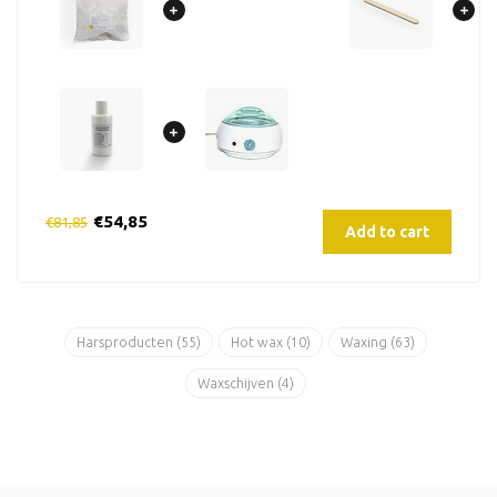
€54,85
€81,85
Add to cart
Harsproducten
(55)
Hot wax
(10)
Waxing
(63)
Waxschijven
(4)