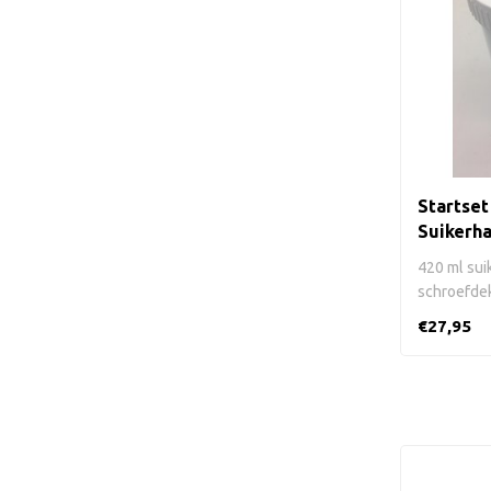
Startset
Suikerha
420 ml sui
schroefde
Suikerhar..
€27,95