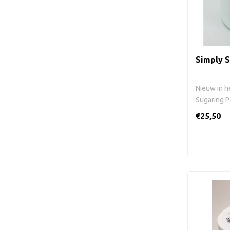
Simply S
Nieuw in he
Sugaring Pa
€25,50