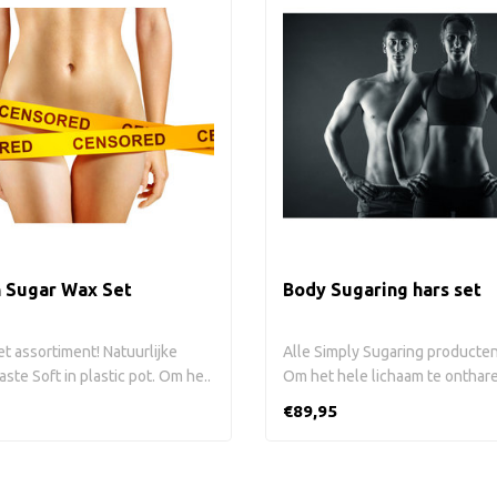
n Sugar Wax Set
Body Sugaring hars set
t assortiment! Natuurlijke
Alle Simply Sugaring producten 
ste Soft in plastic pot. Om he..
Om het hele lichaam te onthare
€89,95