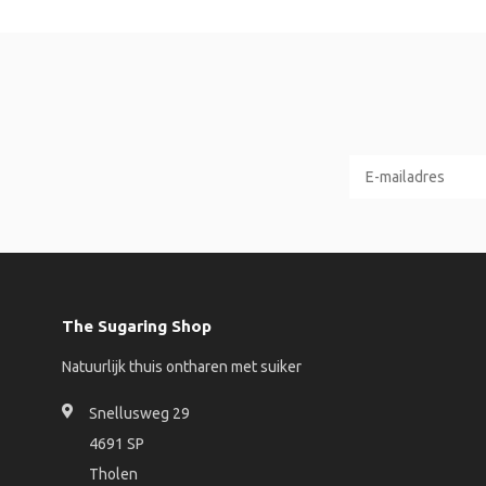
The Sugaring Shop
Natuurlijk thuis ontharen met suiker
Snellusweg 29
4691 SP
Tholen