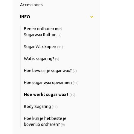
Accessoires
INFO
Benen ontharen met
Sugarwax Roll-on
(7)
Sugar Wax kopen
(11)
Wat is sugaring?
(9)
Hoe bewaar je sugar wax?
(7)
Hoe sugar wax opwarmen
(11)
Hoe werkt sugar wax?
(10)
Body Sugaring
(11)
Hoe kun je het beste je
bovenlip ontharen?
(9)