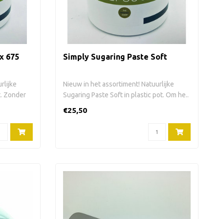
x 675
Simply Sugaring Paste Soft
rlijke
Nieuw in het assortiment! Natuurlijke
t. Zonder
Sugaring Paste Soft in plastic pot. Om he..
€25,50