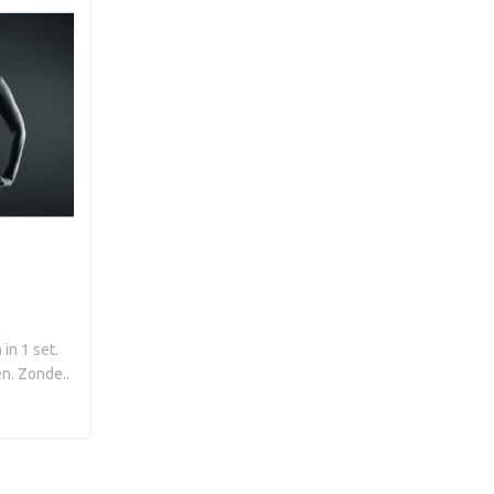
in 1 set.
n. Zonde..