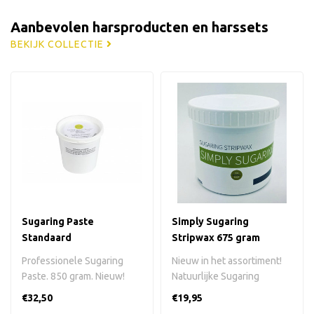
Aanbevolen harsproducten en harssets
BEKIJK COLLECTIE
Sugaring Paste
Simply Sugaring
Standaard
Stripwax 675 gram
Professionele Sugaring
Nieuw in het assortiment!
Paste. 850 gram. Nieuw!
Natuurlijke Sugaring
Gemaakt van alleen maar
Stripwax in plastic pot.
€32,50
€19,95
natuurlij..
Zonder h..