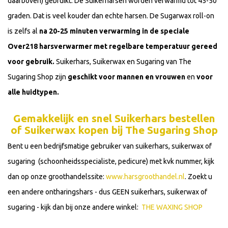
daarboven) gebruikt. De Suikerharsen worden verwarmd tot 45-50
graden. Dat is veel kouder dan echte harsen. De Sugarwax roll-on
is zelfs al
na 20-25 minuten verwarming in de speciale
Over218 harsverwarmer met regelbare temperatuur gereed
voor gebruik.
Suikerhars, Suikerwax en Sugaring van The
Sugaring Shop zijn
geschikt voor mannen en vrouwen
en
voor
alle huidtypen.
Gemakkelijk en snel Suikerhars bestellen
of Suikerwax kopen bij The Sugaring Shop
Bent u een bedrijfsmatige gebruiker van suikerhars, suikerwax of
sugaring (schoonheidsspecialiste, pedicure) met kvk nummer, kijk
dan op onze groothandelssite:
www.harsgroothandel.nl
. Zoekt u
een andere ontharingshars - dus GEEN suikerhars, suikerwax of
sugaring - kijk dan bij onze andere winkel:
THE WAXING SHOP