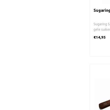
Sugaring
Sugaring S
gele suike
€14,95