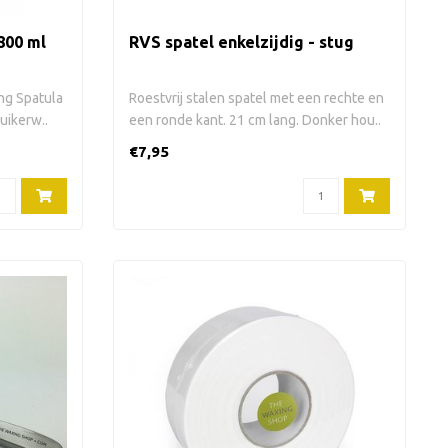
800 ml
RVS spatel enkelzijdig - stug
ing Spatula
Roestvrij stalen spatel met een rechte en
uikerw..
een ronde kant. 21 cm lang. Donker hou..
€7,95