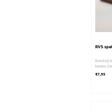
RVS spat
Roestvrij s
kanten. Ex
hout..
€7,95