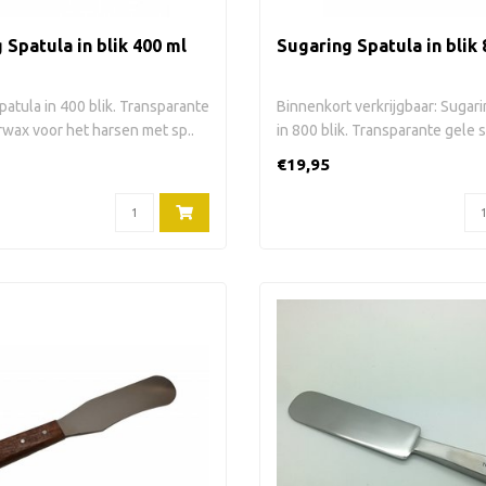
 Spatula in blik 400 ml
Sugaring Spatula in blik 
patula in 400 blik. Transparante
Binnenkort verkrijgbaar: Sugar
rwax voor het harsen met sp..
in 800 blik. Transparante gele s
€19,95