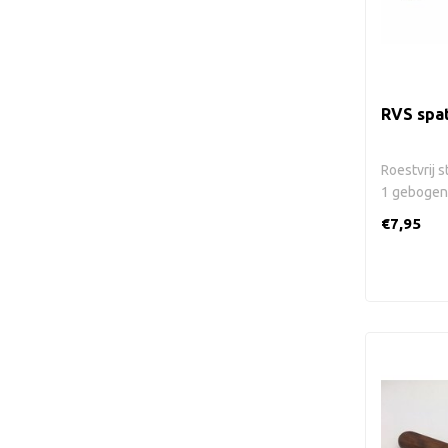
RVS spat
Roestvrij 
1 gebogen k
€7,95