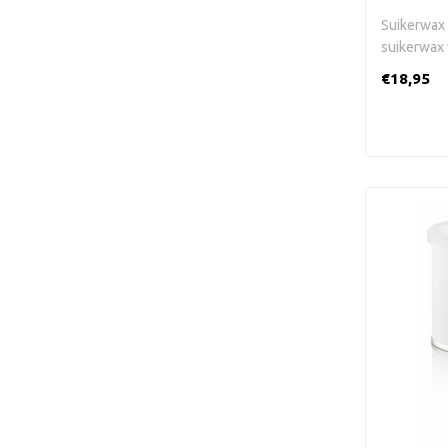
Suikerwax 
suikerwax 
€18,95