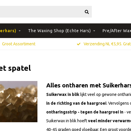
erhars)
The Waxing Shop (Echte Hars)
Pre/After Wa
Groot Assortiment
Verzending NL €5,95. Grati
et spatel
Alles ontharen met Suikerhars 
Suikerwax in blik
lijkt veel op gewone onthar
in de richting van de haargroei
. Vervolgens 
ontharingsstrip - tegen de haargroei in
- ve
Suikerwax in blik hoeft
veel minder verwarm
40-45 graden goed vloeibaar. Een groot voorde