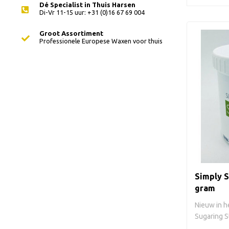
Dé Specialist in Thuis Harsen
Di-Vr 11-15 uur: +31 (0)16 67 69 004
Groot Assortiment
Professionele Europese Waxen voor thuis
Simply S
gram
Nieuw in he
Sugaring S
h..