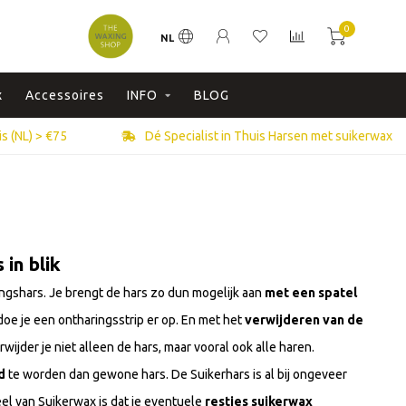
0
NL
x
Accessoires
INFO
BLOG
s (NL) > €75
Dé Specialist in Thuis Harsen met suikerwax
in blik
ingshars. Je brengt de hars zo dun mogelijk aan
met een spatel
doe je een ontharingsstrip er op. En met het
verwijderen van de
rwijder je niet alleen de hars, maar vooral ook alle haren.
d
te worden dan gewone hars. De Suikerhars is al bij ongeveer
el van Suikerwax is dat je eventuele
restjes suikerwax