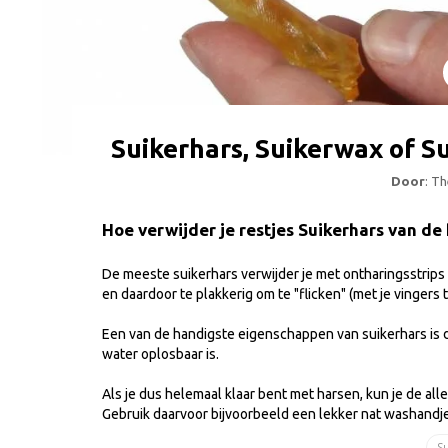
Suikerhars, Suikerwax of S
Door
: T
Hoe verwijder je restjes Suikerhars van de
De meeste suikerhars verwijder je met ontharingsstrips 
en daardoor te plakkerig om te "flicken" (met je vingers 
Een van de handigste eigenschappen van suikerhars is dat
water oplosbaar is.
Als je dus helemaal klaar bent met harsen, kun je de al
Gebruik daarvoor bijvoorbeeld een lekker nat washandj
S