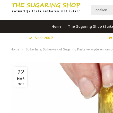
Home
The Sugaring Shop (Suik
Sinds 2005!
Home
/
Suikerhars, Suikerwax of Sugaring Paste verwijderen van d
22
MAR
2015