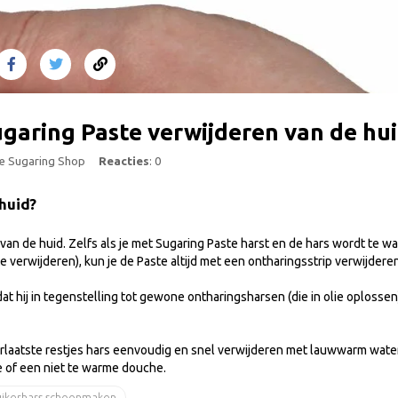
ugaring Paste verwijderen van de hu
he Sugaring Shop
Reacties
: 0
 huid?
van de huid. Zelfs als je met Sugaring Paste harst en de hars wordt te w
te verwijderen), kun je de Paste altijd met een ontharingsstrip verwijderen
 hij in tegenstelling tot gewone ontharingsharsen (die in olie oplossen)
lerlaatste restjes hars eenvoudig en snel verwijderen met lauwwarm water
e of een niet te warme douche.
uikerhars schoonmaken