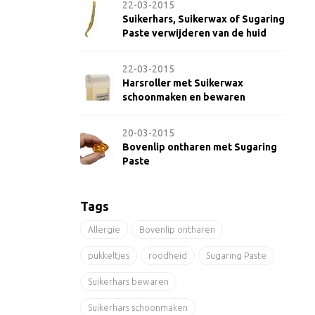
22-03-2015
Suikerhars, Suikerwax of Sugaring
Paste verwijderen van de huid
22-03-2015
Harsroller met Suikerwax
schoonmaken en bewaren
20-03-2015
Bovenlip ontharen met Sugaring
Paste
Tags
Allergie
Bovenlip ontharen
pukkeltjes
roodheid
Sugaring Paste
Suikerhars bewaren
Suikerhars schoonmaken