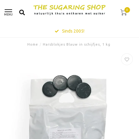
0
MENU
Sinds 2005!
Home
/
Harsblokjes Blauw in schijfjes, 1 kg