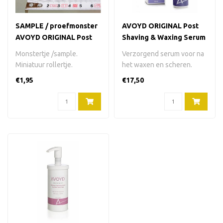
SAMPLE / proefmonster
AVOYD ORIGINAL Post
AVOYD ORIGINAL Post
Shaving & Waxing Serum
Shaving & Waxing Serum
90 ml
Monstertje /sample.
Verzorgend serum voor na
6 ml
Miniatuur rollertje.
het waxen en scheren.
Verzorgend serum voor na
Voorkomt ingegroeide
€1,95
€17,50
het waxen en s..
haren en roo..