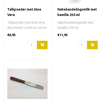
Talkpoeder met Aloe
Nabehandelingsmilk met
Vera
kamille 250 ml
Talkpoeder met Aloe Vera
Nabehandelingsmilk met
absorbeert vocht en vet en
kamille 250 ml
bereidt de huid perfect
€6,95
€11,95
voor..