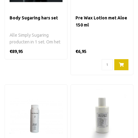
Body Sugaring hars set
Pre Wax Lotion met Aloe
150 ml
Alle Simply Sugaring
producten in 1 set. Om het
hele lichaam te ontharen.
€89,95
€6,95
Zonde..