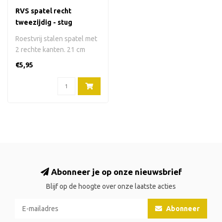
RVS spatel recht
tweezijdig - stug
Roestvrij stalen spatel met
2 rechte kanten. 21 cm
lang. Donker houten
€5,95
handvat.D..
Abonneer je op onze nieuwsbrief
Blijf op de hoogte over onze laatste acties
Abonneer