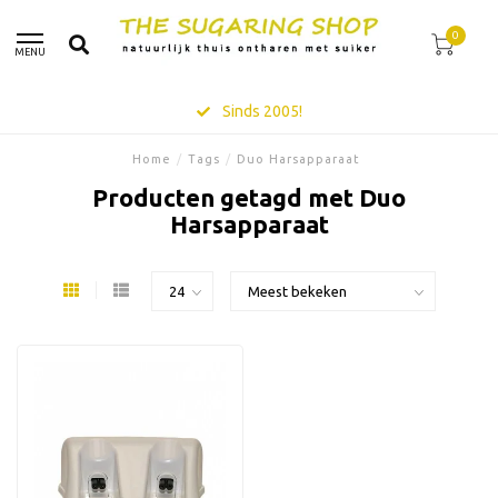
0
MENU
Sinds 2005!
Home
/
Tags
/
Duo Harsapparaat
Producten getagd met Duo
Harsapparaat