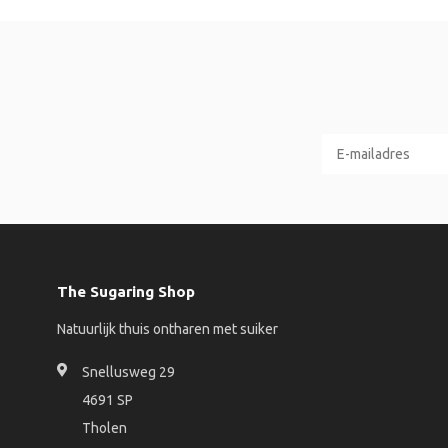
The Sugaring Shop
Natuurlijk thuis ontharen met suiker
Snellusweg 29
4691 SP
Tholen