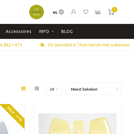
0
NL
Accessoires
INFO
BLOG
s (NL) > €75
Dé Specialist in Thuis Harsen met suikerwax
SALE -17%