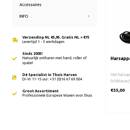
Accessoires
INFO
Verzending NL €5,95. Gratis NL > €75
Levertijd 1 - 5 werkdagen
Sinds 2005!
Natuurlijk ontharen met hand, roller of
Harsapp
spatel
Het harsap
Dé Specialist in Thuis Harsen
Di-Vr 11-15 uur: +31 (0)16 67 69 004
lichblauw/
harspatro..
€55,00
Groot Assortiment
Professionele Europese Waxen voor thuis