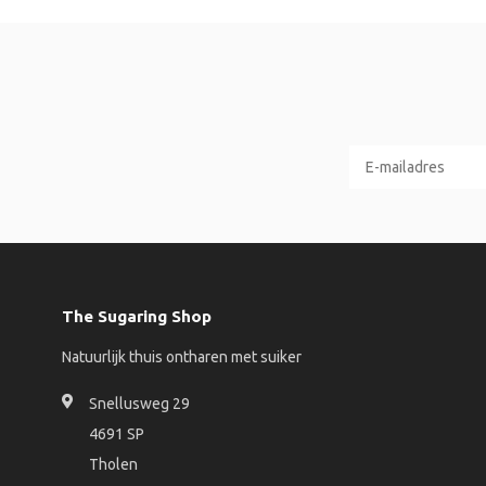
The Sugaring Shop
Natuurlijk thuis ontharen met suiker
Snellusweg 29
4691 SP
Tholen