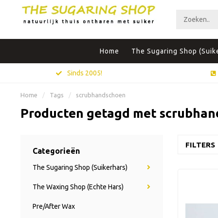
Home
The Sugaring Shop (Suik
Sinds 2005!
Home
/
Tags
/
scrubhandschoen
Producten getagd met scrubhan
FILTERS
Categorieën
The Sugaring Shop (Suikerhars)
The Waxing Shop (Echte Hars)
Pre/After Wax