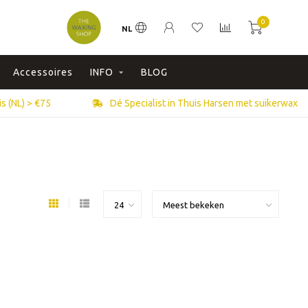
0
NL
Accessoires
INFO
BLOG
s (NL) > €75
Dé Specialist in Thuis Harsen met suikerwax