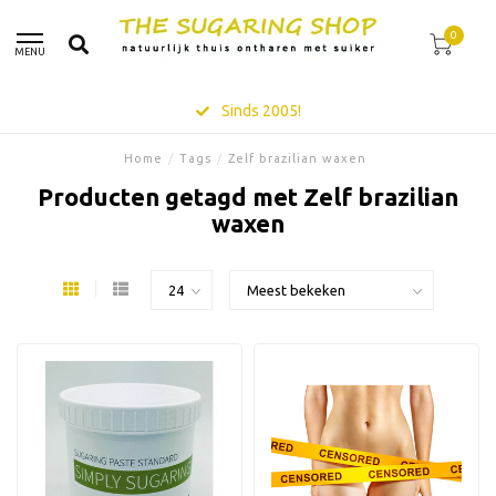
0
MENU
Sinds 2005!
Home
/
Tags
/
Zelf brazilian waxen
Producten getagd met Zelf brazilian
waxen