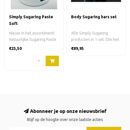
Simply Sugaring Paste
Body Sugaring hars set
Soft
Nieuw in het assortiment!
Alle Simply Sugaring
Natuurlijke Sugaring Paste
producten in 1 set. Om het
Soft in plastic pot. Om he..
hele lichaam te ontharen.
€25,50
€89,95
Zonde..
Abonneer je op onze nieuwsbrief
Blijf op de hoogte over onze laatste acties