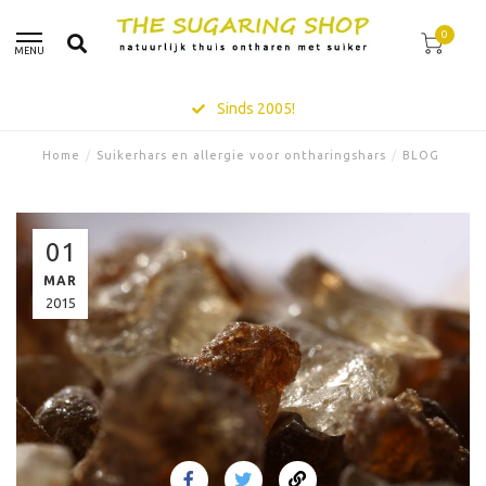
0
MENU
Sinds 2005!
Home
/
Suikerhars en allergie voor ontharingshars
/
BLOG
01
MAR
2015