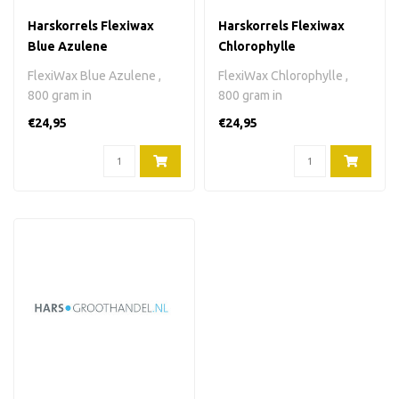
Harskorrels Flexiwax
Harskorrels Flexiwax
Blue Azulene
Chlorophylle
FlexiWax Blue Azulene ,
FlexiWax Chlorophylle ,
800 gram in
800 gram in
harskorrels.Kleur:
harskorrels.Kleur: groen.
€24,95
€24,95
donkerblauw. Verpakking..
Verpakking: plas..