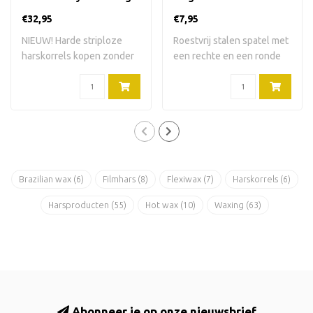
800 gram
€32,95
€7,95
NIEUW! Harde striploze
Roestvrij stalen spatel met
harskorrels kopen zonder
een rechte en een ronde
colophonium ..
kant. 21..
Brazilian wax
(6)
Filmhars
(8)
Flexiwax
(7)
Harskorrels
(6)
Harsproducten
(55)
Hot wax
(10)
Waxing
(63)
Abonneer je op onze nieuwsbrief