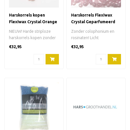
Harskorrels kopen
Harskorrels Flexiwax
Flexiwax Crystal Orange
Crystal Geparfumeerd
800 gram
800 g
NIEUW! Harde striploze
Zonder colophonium en
harskorrels kopen zonder
rosinaten! Licht
colophonium (rosin) en
geparfumeerde, harde
€32,95
€32,95
zonder ro..
striploze hars zonde..