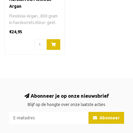
Argan
FlexiWax Argan , 800 gram
in harskorrels.Kleur: geel.
Verpakking: plastic zak...
€24,95
Abonneer je op onze nieuwsbrief
Blijf op de hoogte over onze laatste acties
Abonneer