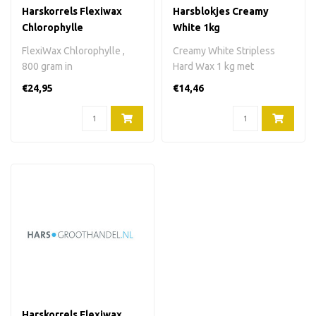
Harskorrels Flexiwax
Harsblokjes Creamy
Chlorophylle
White 1kg
FlexiWax Chlorophylle ,
Creamy White Stripless
800 gram in
Hard Wax 1 kg met
harskorrels.Kleur: groen.
titaniumdioxide. Speciaal
€24,95
€14,46
Verpakking: plas..
geschikt voor..
Harskorrels Flexiwax