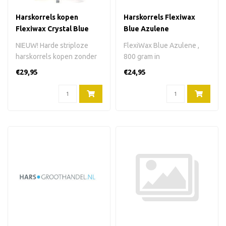
Harskorrels kopen
Harskorrels Flexiwax
Flexiwax Crystal Blue
Blue Azulene
Azulene 800 gram
NIEUW! Harde striploze
FlexiWax Blue Azulene ,
harskorrels kopen zonder
800 gram in
colophonium (rosin) en
harskorrels.Kleur:
€29,95
€24,95
zonder ro..
donkerblauw. Verpakking..