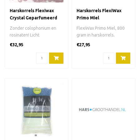
Harskorrels Flexiwax
Harskorrels FlexiWax
Crystal Geparfumeerd
Primo Miel
800 g
Zonder colophonium en
FlexiWax Primo Miel, 800
rosinaten! Licht
gram in harskorrels.
geparfumeerde, harde
Kleur: geel. Verpakking:
€32,95
€27,95
striploze hars zonde..
plastic ..