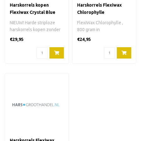
Harskorrels kopen
Harskorrels Flexiwax
Flexiwax Crystal Blue
Chlorophylle
Azulene 800 gram
NIEUW! Harde striploze
FlexiWax Chlorophylle ,
harskorrels kopen zonder
800 gram in
colophonium (rosin) en
harskorrels.Kleur: groen.
€29,95
€24,95
zonder ro..
Verpakking: plas..
Harskorrels Flexiwax