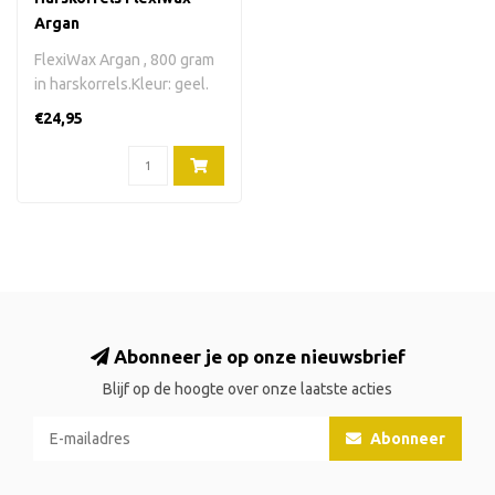
Argan
FlexiWax Argan , 800 gram
in harskorrels.Kleur: geel.
Verpakking: plastic zak...
€24,95
Abonneer je op onze nieuwsbrief
Blijf op de hoogte over onze laatste acties
Abonneer