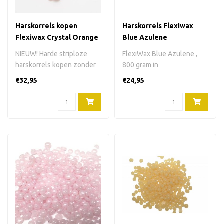
Harskorrels kopen
Harskorrels Flexiwax
Flexiwax Crystal Orange
Blue Azulene
800 gram
NIEUW! Harde striploze
FlexiWax Blue Azulene ,
harskorrels kopen zonder
800 gram in
colophonium (rosin) en
harskorrels.Kleur:
€32,95
€24,95
zonder ro..
donkerblauw. Verpakking..