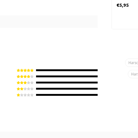
ml, grote r
€5,95
va..
Hars
Har