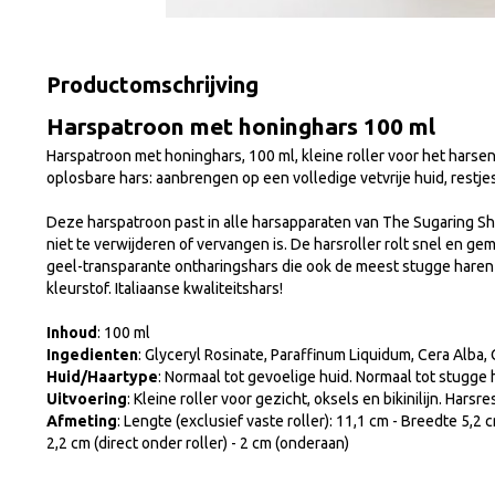
Productomschrijving
Harspatroon met honinghars 100 ml
Harspatroon met honinghars, 100 ml, kleine roller voor het harsen va
oplosbare hars: aanbrengen op een volledige vetvrije huid, restj
Deze harspatroon past in alle harsapparaten van The Sugaring Sh
niet te verwijderen of vervangen is. De harsroller rolt snel en gem
geel-transparante ontharingshars die ook de meest stugge haren
kleurstof. Italiaanse kwaliteitshars!
Inhoud
: 100 ml
Ingedienten
: Glyceryl Rosinate, Paraffinum Liquidum, Cera Alba, 
Huid/Haartype
: Normaal tot gevoelige huid. Normaal tot stugge
Uitvoering
: Kleine roller voor gezicht, oksels en bikinilijn. Hars
Afmeting
: Lengte (exclusief vaste roller): 11,1 cm - Breedte 5,2 c
2,2 cm (direct onder roller) - 2 cm (onderaan)