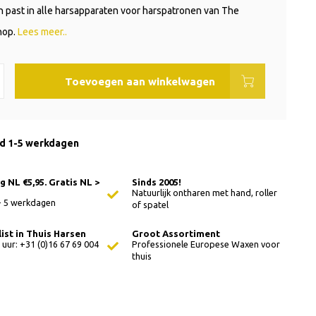
 past in alle harsapparaten voor harspatronen van The
hop.
Lees meer..
Toevoegen aan winkelwagen
jd 1-5 werkdagen
 NL €5,95. Gratis NL >
Sinds 2005!
Natuurlijk ontharen met hand, roller
 - 5 werkdagen
of spatel
ist in Thuis Harsen
Groot Assortiment
 uur: +31 (0)16 67 69 004
Professionele Europese Waxen voor
thuis