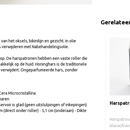
Gerelatee
n het oksels, bikinilijn en gezicht. In olie
es verwijderen met Nabehandelingsolie.
op. De harspatronen hebben een vaste roller die
akkelijk op de huid. Honinghars is de traditionele
 verwijdert. Ongeparfumeerde hars, zonder
Cera Microcristallina
 haren
Harspatr
reservoir is glad (geen uitstulpingen of inkepingen)
m (direct onder roller) - 5,1 cm (onderaan) - Dikte
Harspatroo
blauw/tran