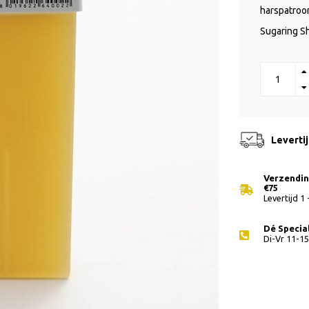
harspatroon
Sugaring S
Leverti
Verzending
€75
Levertijd 1
Dé Special
Di-Vr 11-15