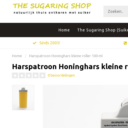
Home
The Sugaring Shop (Suik
Sinds 2005!
Home
/
Harspatroon Honinghars kleine roller 100 ml
Harspatroon Honinghars kleine r
0 beoordelingen