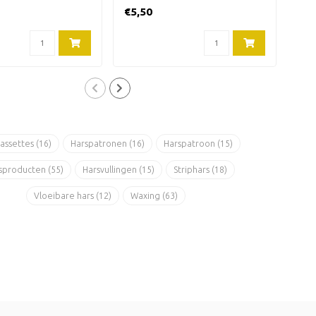
oller voor het harsen
gevoelige huid. Harspatr..
gevo
€5,50
€5,
cassettes
(16)
Harspatronen
(16)
Harspatroon
(15)
sproducten
(55)
Harsvullingen
(15)
Striphars
(18)
Vloeibare hars
(12)
Waxing
(63)