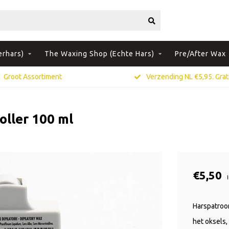
erhars)
The Waxing Shop (Echte Hars)
Pre/After Wax
Groot Assortiment
Verzending NL €5,95. Grati
oller 100 ml
€5,50
Harspatroon
het oksels, 