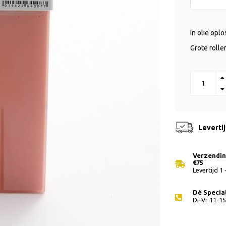
In olie opl
Grote rolle
Leverti
Verzending
€75
Levertijd 1
Dé Special
Di-Vr 11-15