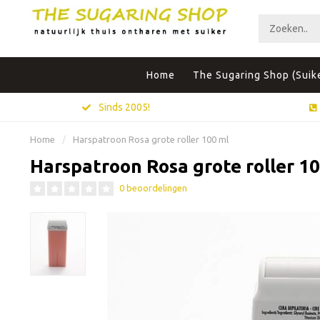
Home
The Sugaring Shop (Suik
Sinds 2005!
Home
/
Harspatroon Rosa grote roller 100 ml
Harspatroon Rosa grote roller 1
0 beoordelingen