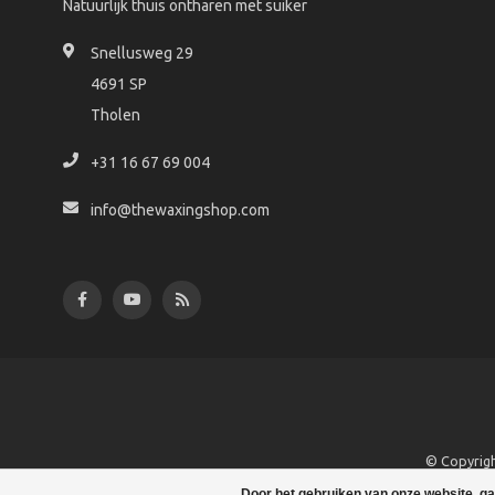
Natuurlijk thuis ontharen met suiker
Snellusweg 29
4691 SP
Tholen
+31 16 67 69 004
info@thewaxingshop.com
© Copyrigh
Door het gebruiken van onze website, ga