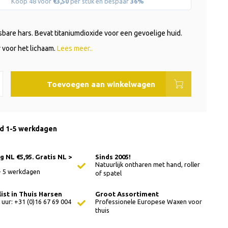
Koop 48 voor
€3,50
per stuk en bespaar
36%
osbare hars. Bevat titaniumdioxide voor een gevoelige huid.
r voor het lichaam.
Lees meer..
Toevoegen aan winkelwagen
jd 1-5 werkdagen
 NL €5,95. Gratis NL >
Sinds 2005!
Natuurlijk ontharen met hand, roller
 - 5 werkdagen
of spatel
ist in Thuis Harsen
Groot Assortiment
 uur: +31 (0)16 67 69 004
Professionele Europese Waxen voor
thuis