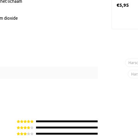
n het lichaam
ml, grote r
€5,95
va..
um dioxide
Hars
Har