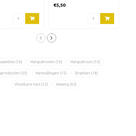
oller voor het harsen
gevoelige huid. Harspatr..
gevo
€5,50
€5,
cassettes
(16)
Harspatronen
(16)
Harspatroon
(15)
sproducten
(55)
Harsvullingen
(15)
Striphars
(18)
Vloeibare hars
(12)
Waxing
(63)