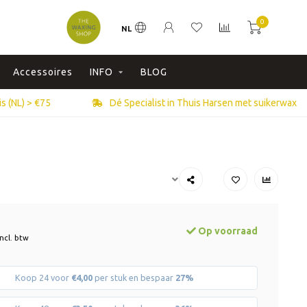
0
NL
Accessoires
INFO
BLOG
s (NL) > €75
Dé Specialist in Thuis Harsen met suikerwax
Op voorraad
Incl. btw
Koop 24 voor
€4,00
per stuk en bespaar
27%