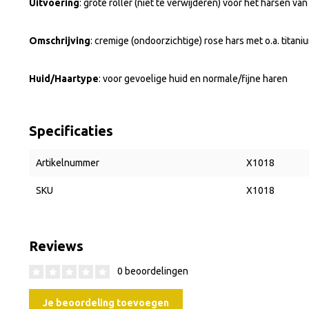
Uitvoering
: grote roller (niet te verwijderen) voor het harsen va
Omschrijving
: cremige (ondoorzichtige) rose hars met o.a. titani
Huid/Haartype
: voor gevoelige huid en normale/fijne haren
Specificaties
Artikelnummer
X1018
SKU
X1018
Reviews
0 beoordelingen
Je beoordeling toevoegen