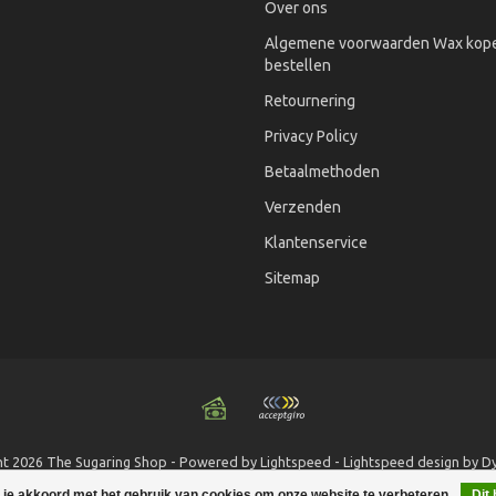
Over ons
Algemene voorwaarden Wax kope
bestellen
Retournering
Privacy Policy
Betaalmethoden
Verzenden
Klantenservice
Sitemap
t 2026 The Sugaring Shop - Powered by
Lightspeed
-
Lightspeed design
by
D
 je akkoord met het gebruik van cookies om onze website te verbeteren.
Dit