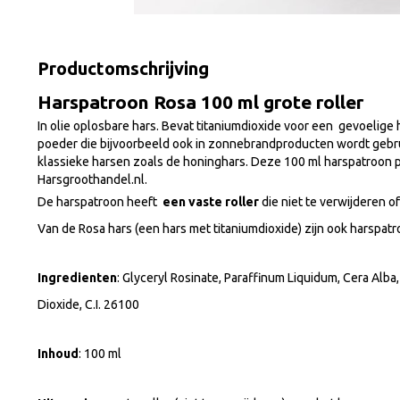
Productomschrijving
Harspatroon Rosa 100 ml grote roller
In olie oplosbare hars. Bevat titaniumdioxide voor een gevoelige
poeder die bijvoorbeeld ook in zonnebrandproducten wordt gebrui
klassieke harsen zoals de honinghars. Deze 100 ml harspatroon p
Harsgroothandel.nl.
De harspatroon heeft
een vaste roller
die niet te verwijderen o
Van de Rosa hars (een hars met titaniumdioxide) zijn ook harspatro
Ingredienten
: Glyceryl Rosinate, Paraffinum Liquidum, Cera Alba
Dioxide, C.I. 26100
Inhoud
: 100 ml